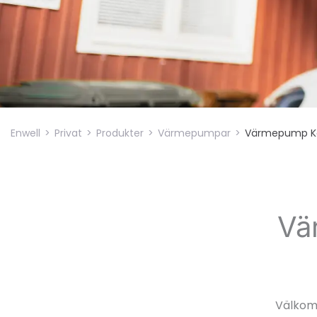
Enwell
>
Privat
>
Produkter
>
Värmepumpar
>
Värmepump K
Vä
Välkomm