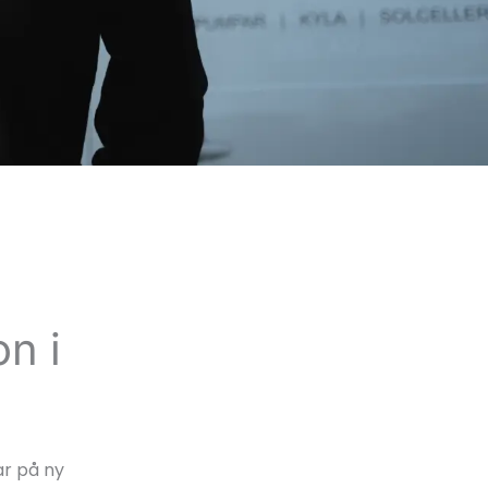
n i
ar på ny