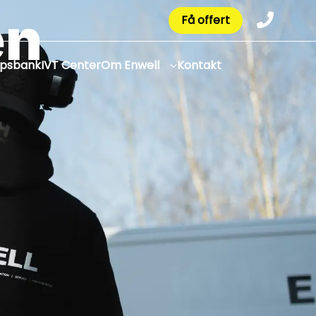
en
Få offert
apsbank
IVT Center
Om Enwell
Kontakt