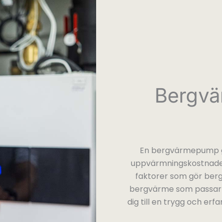
Bergvä
En bergvärmepump ger
uppvärmningskostnader,
faktorer som gör bergv
bergvärme som passar s
dig till en trygg och er