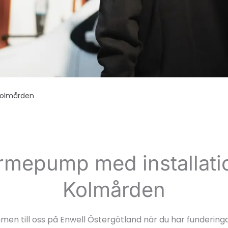
olmården
rmepump med installatio
Kolmården
en till oss på Enwell Östergötland när du har fundering