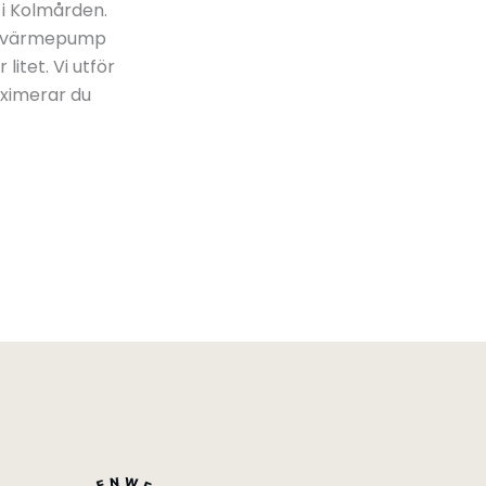
 i Kolmården.
ål värmepump
itet. Vi utför
ximerar du