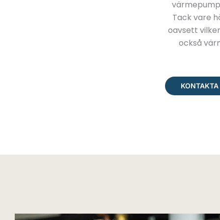
värmepump! V
Tack vare h
oavsett vilke
också vär
KONTAKTA