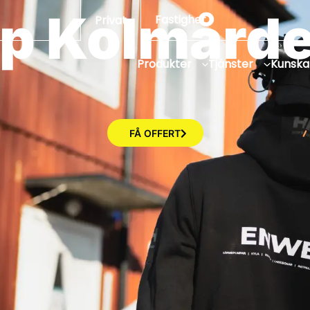
p Kolmård
Fastighet
Privat
Produkter
Tjänster
Kunsk
FÅ OFFERT