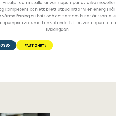
i säljer och installerar värmepumpar av olika modeller
ög kompetens och ett brett utbud hittar vi en energisn
n värmelösning du haft och oavsett om huset är stort eller l
mepumpservice, med en väl underhållen värmepump ma
livslängden.
 OSS
FASTIGHET