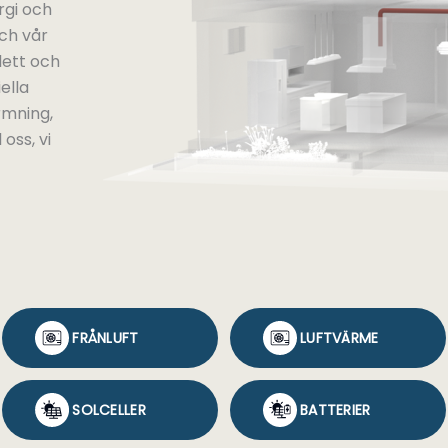
rgi och
ch vår
lett och
ella
rmning,
 oss, vi
FRÅNLUFT
LUFTVÄRME
SOLCELLER
BATTERIER