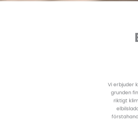
Vi erbjuder 
grunden fi
riktigt k
elbilslad
förstahand