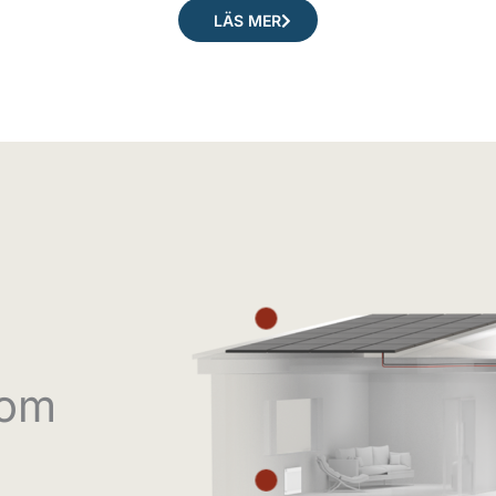
LÄS MER
Solceller
Radiator
nom