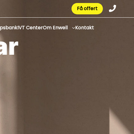
Få offert
apsbank
IVT Center
Om Enwell
Kontakt
r
p
a