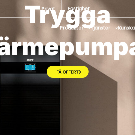
Trygga
Fastighet
Privat
Produkter
Tjänster
Kunsk
s
o
l
c
e
l
l
e
r
FÅ OFFERT